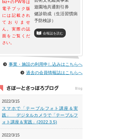
芸術文化鑑賞事業
biz+のPW等は
遊園地共通割引券
電子ブック版
健診助成（生活習慣病
には記載され
予防検診）
ておりませ
ん。実際の誌
会報誌を読む
面をご覧くだ
さい。
事業・施設の利用申し込みはこちらへ
過去の会員情報誌はこちらへ
2022/3/15
スマホで「テーブルフォト講座＆実
践」 デジタルカメラで「テーブルフ
ォト講座＆実践」(2022.3.5)
2022/3/15