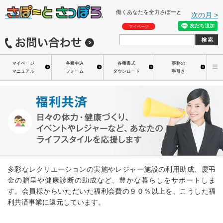
働くあなたを全力さぽーと
<
前の月
次の月
>
マイページ
マイページ
各種申込
各種書式
事務の
マニュアル
フォーム
ダウンロード
手引き
多彩なレクリエーションの実施やレジャー施設の利用助成、慶弔
金の贈呈や健康診断の助成など、豊かな暮らしをサポートしま
す。会員様からいただいた福利会費の９０％以上を、こうした福
利共済事業に還元しています。