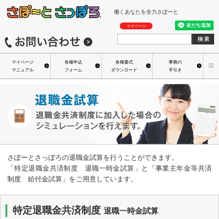
働くあなたを全力さぽーと
マイページ
マイページ
各種申込
各種書式
事務の
マニュアル
フォーム
ダウンロード
手引き
さぽーとさっぽろの退職金試算を行うことができます。
「特定退職金共済制度 退職一時金試算」と「事業主年金等共済
制度 給付金試算」をご用意しています。
特定退職金共済制度
退職一時金試算