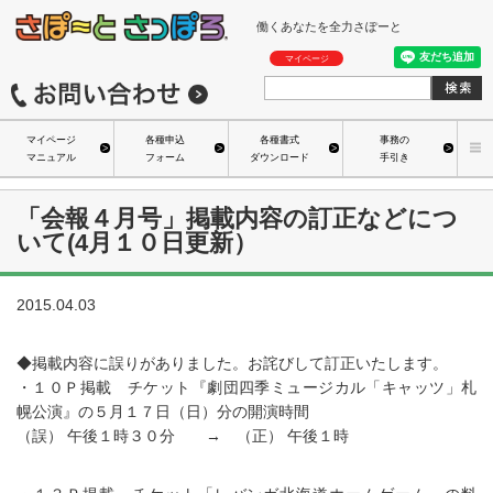
働くあなたを全力さぽーと
マイページ
マイページ
各種申込
各種書式
事務の
マニュアル
フォーム
ダウンロード
手引き
「会報４月号」掲載内容の訂正などにつ
いて(4月１０日更新）
2015.04.03
◆掲載内容に誤りがありました。お詫びして訂正いたします。
・１０Ｐ掲載 チケット『劇団四季ミュージカル「キャッツ」札
幌公演』の５月１７日（日）分の開演時間
（誤） 午後１時３０分 → （正） 午後１時