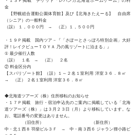
・１３Ｐ掲載 チケット「レバンガ北海道ホームゲーム」の料
金
【野幌総合運動公園体育館】及び【北海きたえーる】 自由席
（シニア）の一般料金
（誤） １，０００円 → （正）１，５００円
・１９Ｐ掲載 国内ツア－『「さぽーとさっぽろ特別企画」大好
評！レイクビューＴＯＹＡ 乃の風リゾートに泊まる」』
① 最少催行人数
（誤） １名 → （正） ２名
② 料金区分内
【スパリゾート館】（誤）１～２名１室利用 洋室３６．８㎡
→ （正） ２名１室利用 洋室３６．８㎡
◆北海道ツアーズ（株）住所移転のお知らせ
・１７Ｐ掲載 旅行・宿泊申込先のご案内に掲載している「北海
道ツアーズ（株）」は３月２３日（月）より移転しています。な
お、電話番号の変更はありません。
（旧住所） （新住所）
中・北１西８ 羽柴ビル３Ｆ → 中・南３西６ ジャラン狸小路ビ