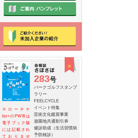
283
号
パークゴルフスタンプ
ラリー
FEELCYCLE
イベント特集
※ローチケ
芸術文化鑑賞事業
biz+のPW等は
遊園地共通割引券
電子ブック版
健診助成（生活習慣病
には記載され
予防検診）
ておりませ