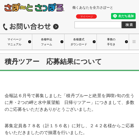
働くあなたを全力さぽーと
マイページ
マイページ
各種申込
各種書式
事務の
マニュアル
フォーム
ダウンロード
手引き
積丹ツアー 応募結果について
会報誌６月号で募集しました「積丹ブルーと絶景を満喫♪旬の生う
に丼・2つの岬と水中展望船 日帰りツアー」につきまして、多数
のご応募をいただきありがとうございました。
募集定員各７８名（計１５６名）に対し、２４２名様からご応募
をいただきましたので抽選を行いました。