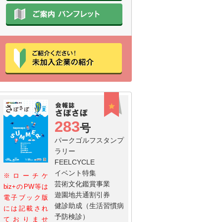
283
号
パークゴルフスタンプ
ラリー
FEELCYCLE
イベント特集
※ローチケ
芸術文化鑑賞事業
biz+のPW等は
遊園地共通割引券
電子ブック版
健診助成（生活習慣病
には記載され
予防検診）
ておりませ