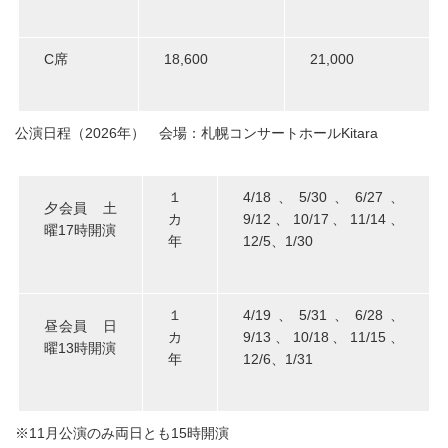
C席
18,600
21,000
公演日程（
2026
年） 会場：札幌コンサートホールKitara
１
4/18、5/30、6/27、
夕会員 土
カ
9/12、10/17、11/14、
曜
17
時開演
年
12/5、1/30
１
4/19、5/31、6/28、
昼会員 日
カ
9/13、10/18、11/15、
曜
13
時開演
年
12/6、1/31
※11月公演のみ両日とも15時開演