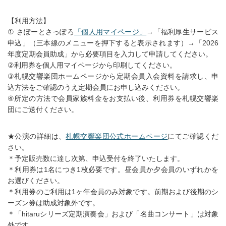
【利用方法】
① さぽーとさっぽろ
「個人用マイページ」
→「福利厚生サービス
申込」（三本線のメニューを押下すると表示されます）→「2026
年度定期会員助成」から必要項目を入力して申請してください。
②利用券を個人用マイページから印刷してください。
③札幌交響楽団ホームページから定期会員入会資料を請求し、申
込方法をご確認のうえ定期会員にお申し込みください。
④所定の方法で会員家族料金をお支払い後、利用券を札幌交響楽
団にご送付ください。
★公演の詳細は、
札幌交響楽団公式ホームページ
にてご確認くだ
さい。
＊予定販売数に達し次第、申込受付を終了いたします。
＊利用券は1名につき1枚必要です。昼会員か夕会員のいずれかを
お選びください。
＊利用券のご利用は1ヶ年会員のみ対象です。前期および後期のシ
ーズン券は助成対象外です。
＊「hitaruシリーズ定期演奏会」および「名曲コンサート」は対象
外です。