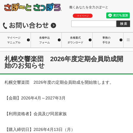
働くあなたを全力さぽーと
マイページ
マイページ
各種申込
各種書式
事務の
マニュアル
フォーム
ダウンロード
手引き
札幌交響楽団 2026年度定期会員助成開
始のお知らせ
札幌交響楽団
2026
年度の定期会員助成を開始致します。
【会期】
2026
年4月～
2027
年
3
月
【利用資格者】会員及び同居家族
【購入締切日】2026年4月13日（月）