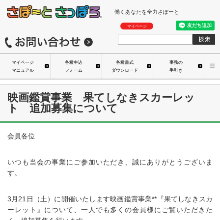
働くあなたを全力さぽーと
マイページ
マイページ
各種申込
各種書式
事務の
マニュアル
フォーム
ダウンロード
手引き
映画鑑賞事業 果てしなきスカーレッ
ト 追加募集について
会員各位
いつも当会の事業にご参加いただき、誠にありがとうございま
す。
3月21日（土）に開催いたします映画鑑賞事業**『果てしなきスカ
ーレット』について、一人でも多くの会員様にご覧いただきた