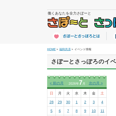
働くあなたを全力さぽーと
HOME
福利共済
イベント情報
さぽーとさっぽろのイベ
7
<
前の月
次の月
>
2026年
月
日
月
火
水
木
金
土
28
29
30
1
2
3
4
5
6
7
8
9
10
11