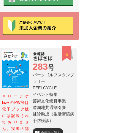
283
号
パークゴルフスタンプ
ラリー
FEELCYCLE
イベント特集
※ローチケ
芸術文化鑑賞事業
biz+のPW等は
遊園地共通割引券
電子ブック版
健診助成（生活習慣病
には記載され
予防検診）
ておりませ
ん。実際の誌
会報誌を読む