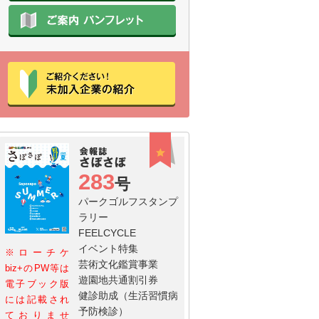
283
号
パークゴルフスタンプ
ラリー
FEELCYCLE
イベント特集
※ローチケ
芸術文化鑑賞事業
biz+のPW等は
遊園地共通割引券
電子ブック版
健診助成（生活習慣病
には記載され
予防検診）
ておりませ