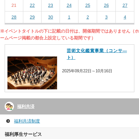
21
22
23
24
25
26
27
28
29
30
1
2
3
4
※イベントタイトルの下に記載の日付は、開催期間ではありません（ホ
ームページ掲載の都合上設定している期間です）
芸術文化鑑賞事業（コンサ―
ト）
2025年09月22日～10月16日
福利共済
福利共済制度
福利厚生サービス