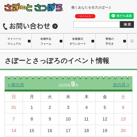
働くあなたを全力さぽーと
マイページ
マイページ
各種申込
各種書式
事務の
マニュアル
フォーム
ダウンロード
手引き
さぽーとさっぽろのイベント情報
9
<
前の月
次の月
>
2025年
月
日
月
火
水
木
金
土
31
1
2
3
4
5
6
7
8
9
10
11
12
13
14
15
16
17
18
19
20