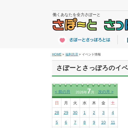
働くあなたを全力さぽーと
HOME
福利共済
イベント情報
さぽーとさっぽろのイベ
7
<
前の月
次の月
>
2026年
月
日
月
火
水
木
金
土
28
29
30
1
2
3
4
5
6
7
8
9
10
11