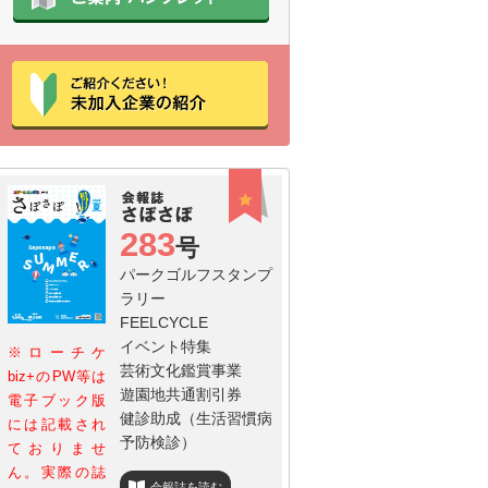
283
号
パークゴルフスタンプ
ラリー
FEELCYCLE
イベント特集
※ローチケ
芸術文化鑑賞事業
biz+のPW等は
遊園地共通割引券
電子ブック版
健診助成（生活習慣病
には記載され
予防検診）
ておりませ
ん。実際の誌
会報誌を読む