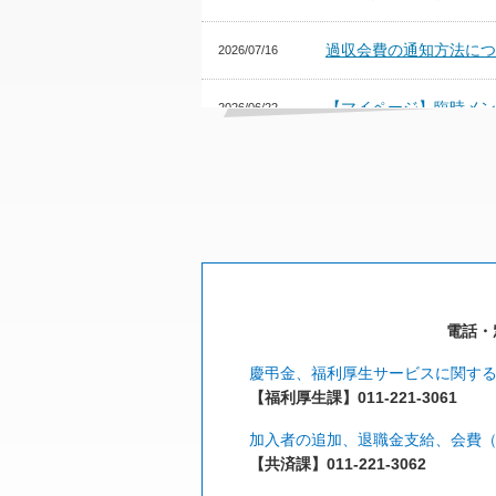
過収会費の通知方法につ
2026/07/16
【マイページ】臨時メン
2026/06/22
【事前告知】第51回札
2026/06/20
人間ドック提携施設（五
2026/05/28
【マイページ】臨時メン
2026/05/25
電話・窓
慶弔金、福利厚生サービスに関す
【福利厚生課】011-221-3061
加入者の追加、退職金支給、会費
【共済課】011-221-3062